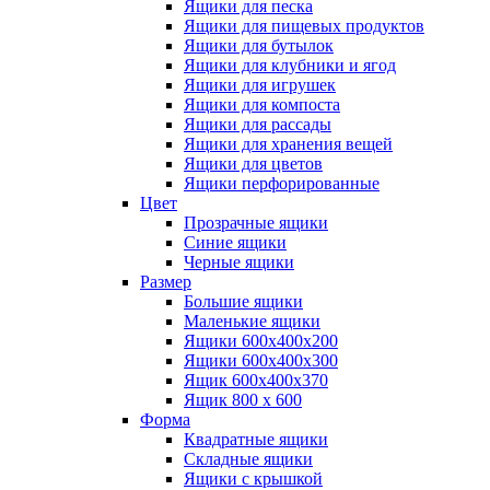
Ящики для песка
Ящики для пищевых продуктов
Ящики для бутылок
Ящики для клубники и ягод
Ящики для игрушек
Ящики для компоста
Ящики для рассады
Ящики для хранения вещей
Ящики для цветов
Ящики перфорированные
Цвет
Прозрачные ящики
Синие ящики
Черные ящики
Размер
Большие ящики
Маленькие ящики
Ящики 600х400х200
Ящики 600х400х300
Ящик 600х400х370
Ящик 800 х 600
Форма
Квадратные ящики
Складные ящики
Ящики с крышкой