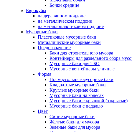
Бочки средние
Еврокубы
на деревянном поддоне
на металлическом поддоне
на металлопластиковом поддоне
Мусорные баки
Пластиковые мусорные баки
Металлические мусорные баки
Предназначение
Баки для строительного мусора
Контейнеры для раздельного сбора мусо
Мусорные баки для ТБО
Мусорные контейнеры уличные
Форма
Прямоугольные мусорные баки
Квадратные мусорные баки
Круглые мусорные баки
Мусорные баки на колёсах
Мусорные баки с крышкой (закрытые)
Мусорные баки с педалью
Цвет
Синие мусорные баки
Желтые баки для мусора
Зеленые баки для мусора