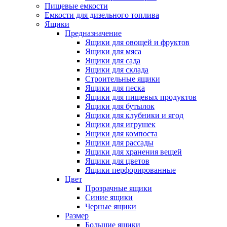
Пищевые емкости
Емкости для дизельного топлива
Ящики
Предназначение
Ящики для овощей и фруктов
Ящики для мяса
Ящики для сада
Ящики для склада
Строительные ящики
Ящики для песка
Ящики для пищевых продуктов
Ящики для бутылок
Ящики для клубники и ягод
Ящики для игрушек
Ящики для компоста
Ящики для рассады
Ящики для хранения вещей
Ящики для цветов
Ящики перфорированные
Цвет
Прозрачные ящики
Синие ящики
Черные ящики
Размер
Большие ящики