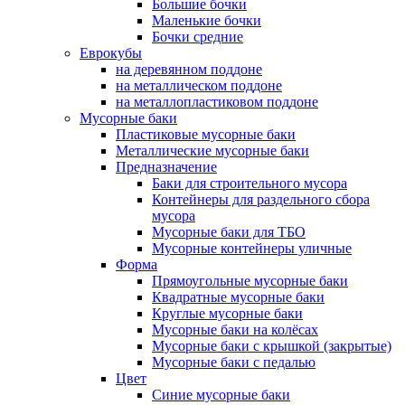
Большие бочки
Маленькие бочки
Бочки средние
Еврокубы
на деревянном поддоне
на металлическом поддоне
на металлопластиковом поддоне
Мусорные баки
Пластиковые мусорные баки
Металлические мусорные баки
Предназначение
Баки для строительного мусора
Контейнеры для раздельного сбора
мусора
Мусорные баки для ТБО
Мусорные контейнеры уличные
Форма
Прямоугольные мусорные баки
Квадратные мусорные баки
Круглые мусорные баки
Мусорные баки на колёсах
Мусорные баки с крышкой (закрытые)
Мусорные баки с педалью
Цвет
Синие мусорные баки