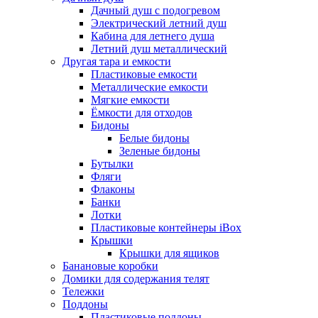
Дачный душ с подогревом
Электрический летний душ
Кабина для летнего душа
Летний душ металлический
Другая тара и емкости
Пластиковые емкости
Металлические емкости
Мягкие емкости
Ёмкости для отходов
Бидоны
Белые бидоны
Зеленые бидоны
Бутылки
Фляги
Флаконы
Банки
Лотки
Пластиковые контейнеры iBox
Крышки
Крышки для ящиков
Банановые коробки
Домики для содержания телят
Тележки
Поддоны
Пластиковые поддоны